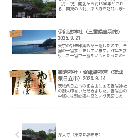
（月・祝）開創から約1300年とされ
る、関東の古刹、深大寺を訪問しまし
た。周辺には門前町が形成され、特に
深大寺蕎麦が有名です。また、水木し
げる先生が調布市にお住まいであった
ことなどから、鬼太郎茶屋がああ...
伊射波神社（三重県鳥羽市）
御朱印
2025.9.21
東京の御朱印集めが一巡したので、全
国の一宮参りをしています。昨年お参
りした一宮で一番たいへんだったのが
志摩国の一宮である、この伊射波（い
さわ）神社です。他の地域の一宮は比
較的交通が便利なところにあるイメー
御岩神社・賀毗禮神宮（茨城
御朱印
ジでしたが、伊射波神社は駐車場から
県日立市）2025.9.14
歩...
茨城県日立市の御岩山にある御岩神社
の御朱印をいただきました。御岩山の
中腹には賀毗禮神宮という奥宮もあ
り、今回はそちらにもお参りをし、セ
ットの御朱印をいただきました。御岩
山には地層の分かれ目があり、登る途
中に白亜紀からカンブリア紀の地層に
切り...
深大寺（東京都調布市）