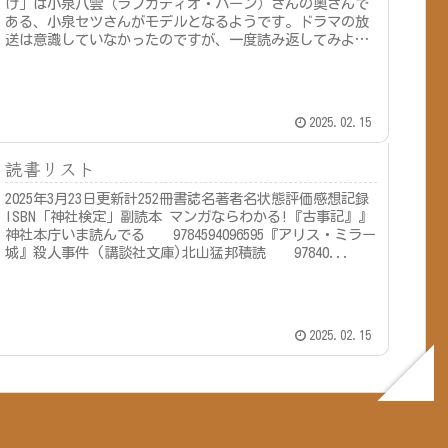
け」は小泉八雲（ラフカディオ・ハーン）さんの奥さんで
ある、小泉セツさんがモデルとなるようです。ドラマの放
送は意識していなかったのですが、一度読み返してみよう
と思い手に取ってみました。日本...
2025.02.15
読書リスト
2025年3月23日更新計252冊書誌名著者名状態評価感想記録
ISBN「神社検定」副読本 マンガならわかる!『古事記』』
神社本庁いま読んでる 9784594096595『アリス・ミラー
城』殺人事件 (講談社文庫)北山猛邦積読 97840...
2025.02.15