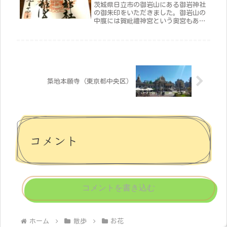
茨城県日立市の御岩山にある御岩神社
の御朱印をいただきました。御岩山の
中腹には賀毗禮神宮という奥宮もあ
り、今回はそちらにもお参りをし、セ
ットの御朱印をいただきました。御岩
山には地層の分かれ目があり、登る途
中に白亜紀からカンブリア紀の地層に
切り...
築地本願寺（東京都中央区）
コメント
コメントを書き込む
ホーム
散歩
お花