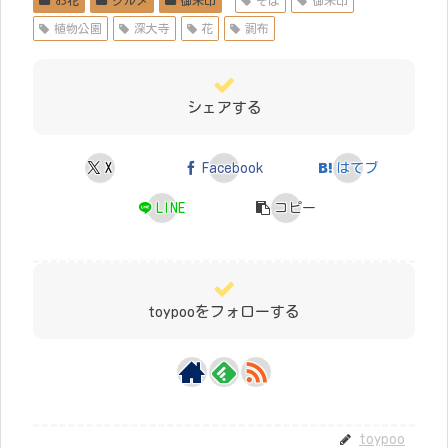
お花
グルメ
御朱印
そば
御朱印
植物公園
深大寺
花
調布
シェアする
X
Facebook
はてブ
LINE
コピー
toypooをフォローする
toypoo