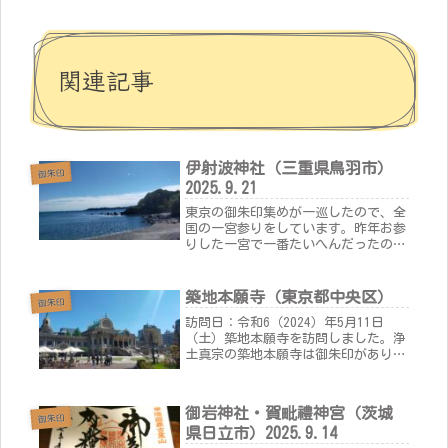
関連記事
伊射波神社（三重県鳥羽市）
御朱印
2025.9.21
東京の御朱印集めが一巡したので、全
国の一宮参りをしています。昨年お参
りした一宮で一番たいへんだったのが
志摩国の一宮である、この伊射波（い
さわ）神社です。他の地域の一宮は比
較的交通が便利なところにあるイメー
築地本願寺（東京都中央区）
御朱印
ジでしたが、伊射波神社は駐車場から
訪問日：令和6（2024）年5月11日
歩...
（土）築地本願寺を訪問しました。浄
土真宗の築地本願寺は御朱印がありま
せんでした・・・築地本願寺の説明に
よると、もともと御朱印というのは追
善供養を行った証であるところ、浄土
御岩神社・賀毗禮神宮（茨城
真宗では追善供養という概念がな
御朱印
県日立市）2025.9.14
い...