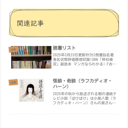
関連記事
読書リスト
読書
2025年3月23日更新計252冊書誌名著
者名状態評価感想記録ISBN「神社検
定」副読本 マンガならわかる!『古事
記』』神社本庁いま読んでる
9784594096595『アリス・ミラー城』
殺人事件 (講談社文庫)北山猛邦積
怪談・奇談（ラフカディオ・
読 97840...
読書
ハーン）
2025年の秋から放送される朝の連続テ
レビ小説「ばけばけ」は小泉八雲（ラ
フカディオ・ハーン）さんの奥さんで
ある、小泉セツさんがモデルとなるよ
うです。ドラマの放送は意識していな
かったのですが、一度読み返してみよ
うと思い手に取ってみました。日
本...